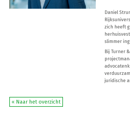
Daniel Stru
Rijksuniver
zich heeft 
herhuisvest
slimmer ing
Bij Turner 
projectmana
advocatenka
verduurzami
juridische
« Naar het overzicht