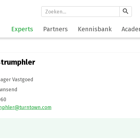
search
Experts
Partners
Kennisbank
Acade
Strumphler
nager Vastgoed
ownsend
060
umphler@turntown.com