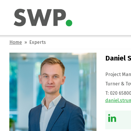
Home
» Experts
Daniel 
Project Ma
Turner & T
T:
020 6580
daniel.str