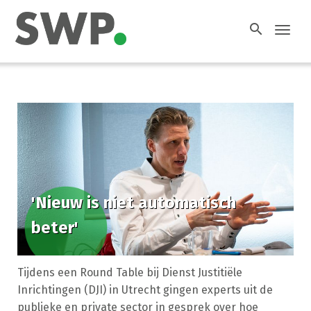
search
Toggl
navig
'Nieuw is niet automatisch
beter'
Tijdens een Round Table bij Dienst Justitiële
Inrichtingen (DJI) in Utrecht gingen experts uit de
publieke en private sector in gesprek over hoe