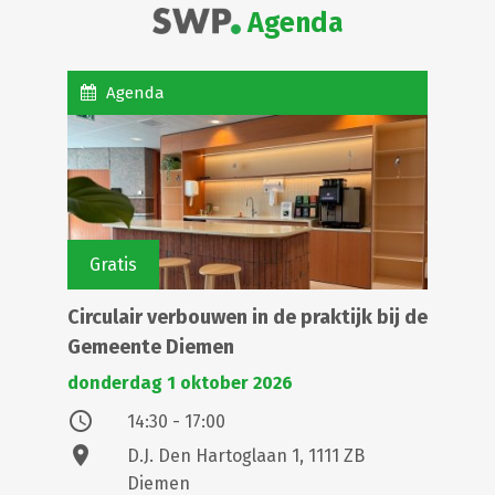
Agenda
Agenda
Gratis
Circulair verbouwen in de praktijk bij de
Gemeente Diemen
donderdag 1 oktober 2026
access_time
14:30 - 17:00
location_on
D.J. Den Hartoglaan 1, 1111 ZB
Diemen