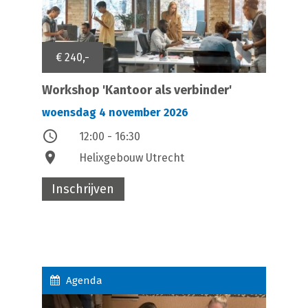
€ 240,-
Workshop 'Kantoor als verbinder'
woensdag 4 november 2026
access_time
12:00 - 16:30
location_on
Helixgebouw Utrecht
Inschrijven
Agenda