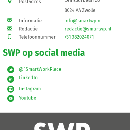
Ceintuurbaan 28
Postadres
8024 AA Zwolle
Informatie
info@smartwp.nl
Redactie
redactie@smartwp.nl
Telefoonnummer
+31 382024071
SWP op social media
@1SmartWorkPlace
LinkedIn
Instagram
Youtube