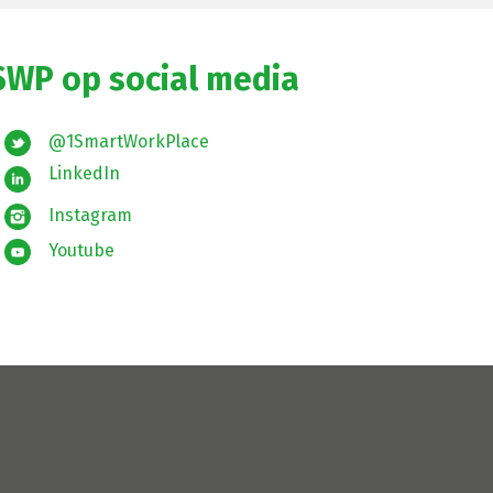
SWP op social media
@1SmartWorkPlace
LinkedIn
Instagram
Youtube