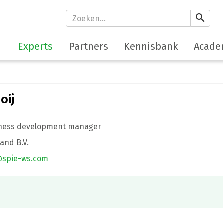
search
Experts
Partners
Kennisbank
Acade
oij
iness development manager
and B.V.
@spie-ws.com