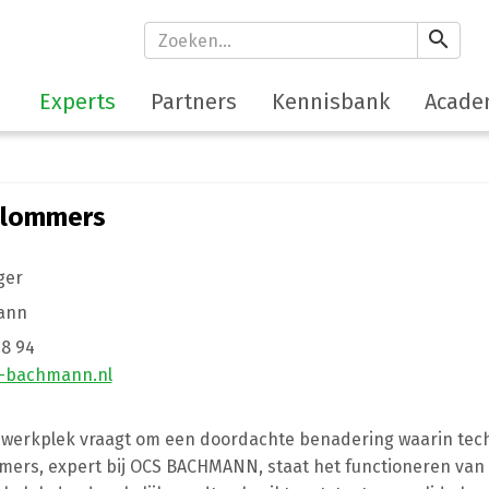
search
Experts
Partners
Kennisbank
Acade
Blommers
ger
ann
48 94
-bachmann.nl
 werkplek vraagt om een doordachte benadering waarin te
ers, expert bij OCS BACHMANN, staat het functioneren van d