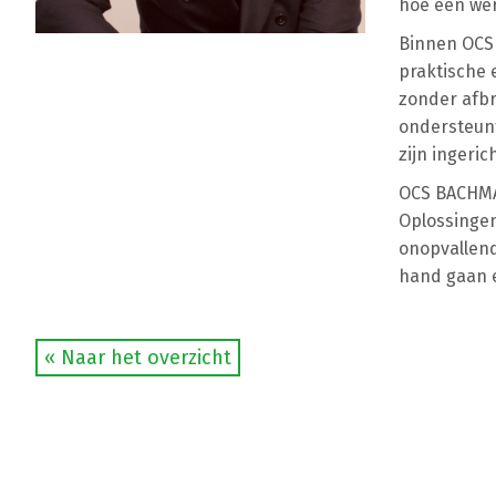
hoe een wer
Binnen OCS 
praktische 
zonder afbr
ondersteunt
zijn ingerich
OCS BACHMAN
Oplossingen
onopvallend
hand gaan e
« Naar het overzicht