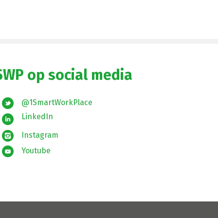
SWP op social media
@1SmartWorkPlace
LinkedIn
Instagram
Youtube