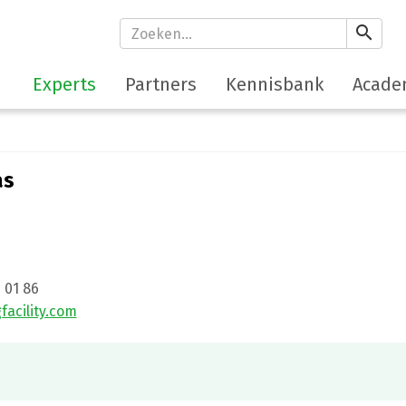
search
Experts
Partners
Kennisbank
Acade
as
5 01 86
acility.com