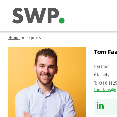
Home
» Experts
Tom Fa
Partner
Gfacility
T:
+31 6 11 2
tom.faas@gf