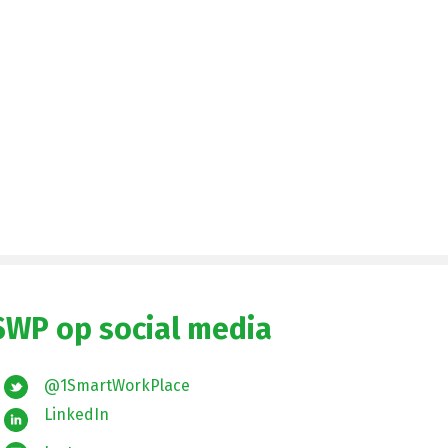
SWP op social media
@1SmartWorkPlace
LinkedIn