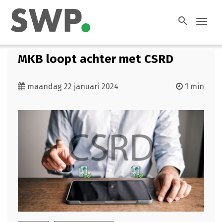
search
Toggl
navig
MKB loopt achter met CSRD
maandag 22 januari 2024
1 min