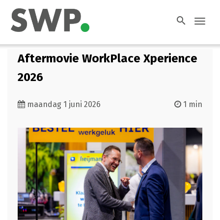
search
Toggl
navig
Aftermovie WorkPlace Xperience
2026
maandag 1 juni 2026
1 min