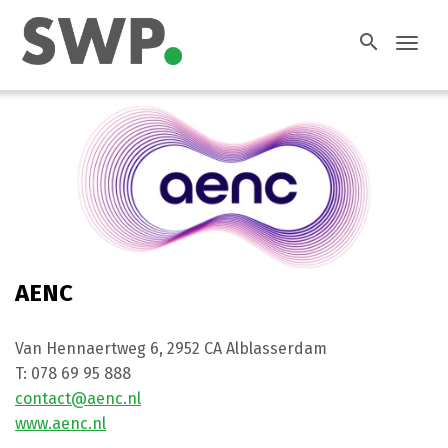
search
Toggl
navig
AENC
Van Hennaertweg 6
,
2952 CA
Alblasserdam
T:
078 69 95 888
contact@aenc.nl
www.aenc.nl