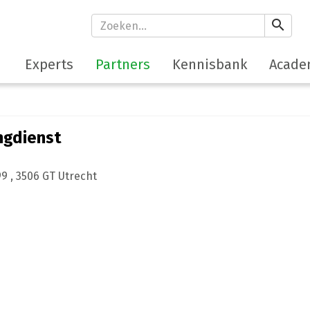
search
Experts
Partners
Kennisbank
Acade
ngdienst
99
,
3506 GT
Utrecht