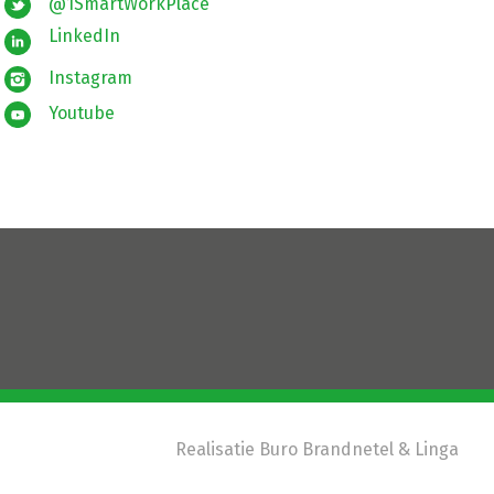
@1SmartWorkPlace
LinkedIn
Instagram
Youtube
Realisatie
Buro Brandnetel
& Linga