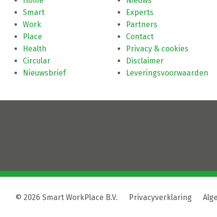
Home
Nieuws
Smart
Experts
Work
Partners
Place
Contact
Health
Privacy & cookies
Circular
Disclaimer
Nieuwsbrief
Leveringsvoorwaarden
© 2026 Smart WorkPlace B.V.
|
Privacyverklaring
|
Alg