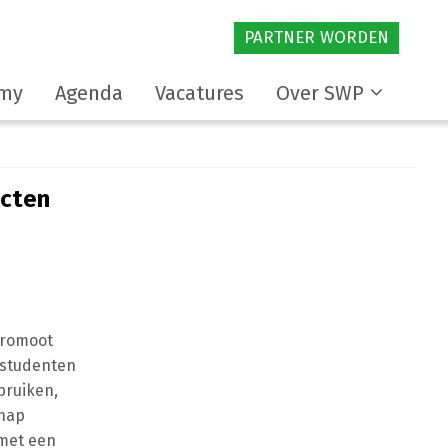
PARTNER WORDEN
my
Agenda
Vacatures
Over SWP
ecten
promoot
, studenten
bruiken,
chap
 met een