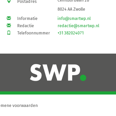
Ceintuurbaan 28
Postadres
8024 AA Zwolle
Informatie
info@smartwp.nl
Redactie
redactie@smartwp.nl
Telefoonnummer
+31 382024071
emene voorwaarden