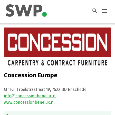
search
Toggl
navig
Concession Europe
Mr P.J. Troelstrastraat 19
,
7522 BD
Enschede
info@concessionbenelux.nl
www.concessionbenelux.nl