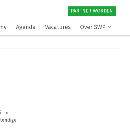
PARTNER WORDEN
my
Agenda
Vacatures
Over SWP
r in
stendige