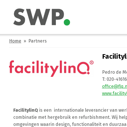
Home
» Partners
Facility
Pedro de M
T:
020-4161
office@flq.n
www.facilit
FacilitylinQ
is een internationale leverancier van we
combinatie met hergebruik en refurbishment. Wij hel
omgevingen waarin design, functionaliteit en duurzaam