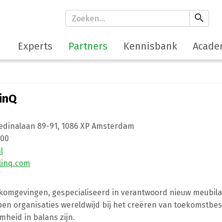
search
Experts
Partners
Kennisbank
Acade
linQ
edinalaan 89-91
,
1086 XP
Amsterdam
600
l
ylinq.com
rkomgevingen, gespecialiseerd in verantwoord nieuw meubilai
pen organisaties wereldwijd bij het creëren van toekomstbe
heid in balans zijn.