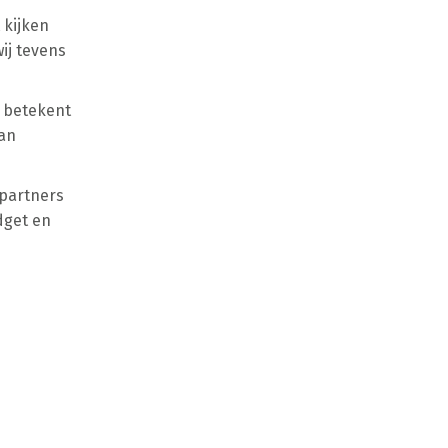
 kijken
wij tevens
t betekent
van
 partners
dget en