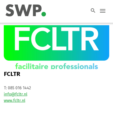
search
Toggl
navig
FCLTR
T:
085 016 1442
info@fcltr.nl
www.fcltr.nl