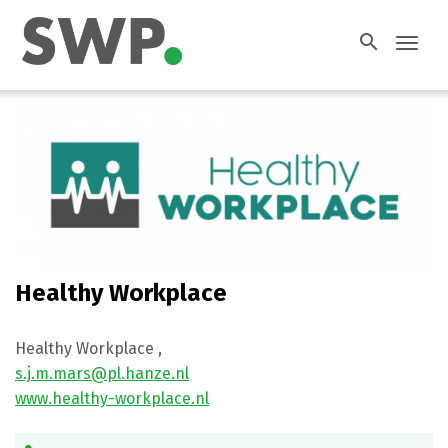
search
Toggl
navig
Healthy Workplace
Healthy Workplace
,
s.j.m.mars@pl.hanze.nl
www.healthy-workplace.nl