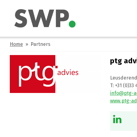
Home
» Partners
ptg adv
Leusderend
T:
+31 (0)33
info@ptg-ad
www.ptg-adv