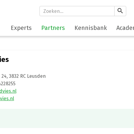
search
Experts
Partners
Kennisbank
Acade
ies
 24
,
3832 RC
Leusden
 4228255
vies.nl
ies.nl