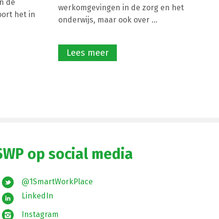
n de
werkomgevingen in de zorg en het
ort het in
onderwijs, maar ook over ...
Lees meer
SWP op social media
@1SmartWorkPlace
LinkedIn
Instagram