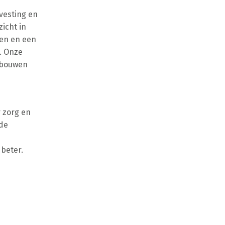
svesting en
icht in
sen en een
. Onze
ebouwen
 zorg en
ede
beter.