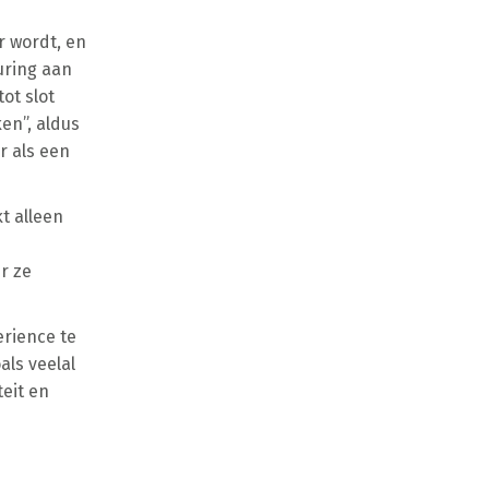
r wordt, en
uring aan
ot slot
en”, aldus
r als een
t alleen
r ze
erience te
als veelal
eit en