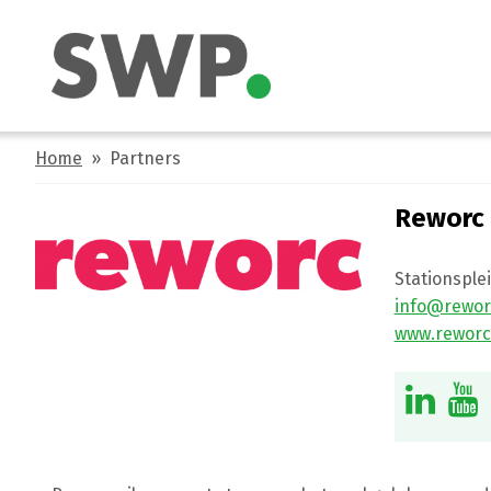
Home
» Partners
Reworc
Stationsple
info@rewor
www.reworc