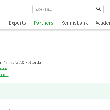
search
Experts
Partners
Kennisbank
Acade
in 45
,
3013 AK
Rotterdam
c.com
.com