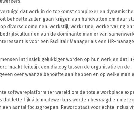
dewerkers.
overtuigd dat werk in de toekomst complexer en dynamische
it behoefte zullen gaan krijgen aan handvatten om daar st
op diverse domeinen: werkstijl, werkritme, werkervaring en t
 bedrijfscultuur en aan de dominante manier van samenwerk
 interessant is voor een Facilitair Manager als een HR-manage
 mensen intrinsiek gelukkiger worden op hun werk en dat luk
c maakt feitelijk een dialoog tussen de organisatie en de
 geven over waar ze behoefte aan hebben en op welke manie
hte softwareplatform ter wereld om de totale workplace exp
s dat letterlijk álle medewerkers worden bevraagd en niet zo
een aantal focusgroepen. Reworc staat voor echte inclusivit