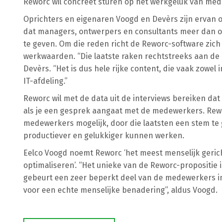
Reworc wil concreet sturen op het werkgeluk van me
Oprichters en eigenaren Voogd en Devèrs zijn ervan 
dat managers, ontwerpers en consultants meer dan oo
te geven. Om die reden richt de Reworc-software zich 
werkwaarden. “Die laatste raken rechtstreeks aan de
Devèrs. “Het is dus hele rijke content, die vaak zowel
IT-afdeling.”
Reworc wil met de data uit de interviews bereiken dat
als je een gesprek aangaat met de medewerkers. Rewor
medewerkers mogelijk, door die laatsten een stem te
productiever en gelukkiger kunnen werken.
Eelco Voogd noemt Reworc ‘het meest menselijk geric
optimaliseren’. “Het unieke van de Reworc-propositie i
gebeurt een zeer beperkt deel van de medewerkers in 
voor een echte menselijke benadering”, aldus Voogd.