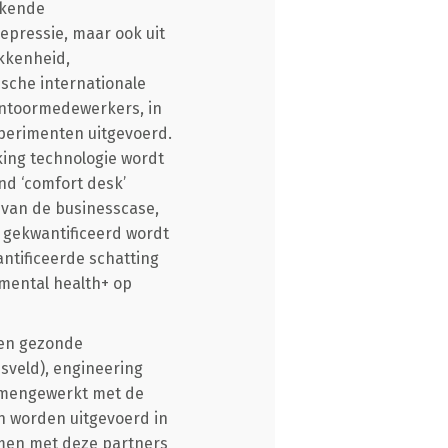
bekende
epressie, maar ook uit
kkenheid,
ische internationale
kantoormedewerkers, in
perimenten uitgevoerd.
king technologie wordt
nd ‘comfort desk’
n van de businesscase,
 gekwantificeerd wordt
ntificeerde schatting
mental health+ op
 en gezonde
veld), engineering
samengewerkt met de
n worden uitgevoerd in
men met deze partners