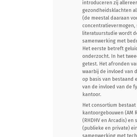
introduceren zij alleree
gezondheidsklachten als
(de meestal daaraan v
concentratievermogen, s
literatuurstudie wordt 
samenwerking met bedr
Het eerste betreft gelu
onderzocht. In het twee
getest. Het afronden van
waarbij de invloed van
op basis van bestaand e
van de invloed van de 
kantoor.
Het consortium bestaat 
kantoorgebouwen (AM RE
(RHDHV en Arcadis) en s
(publieke en private) e
samenwerking met techn