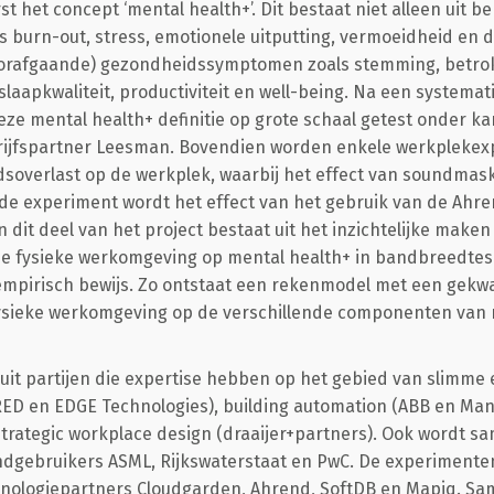
rst het concept ‘mental health+’. Dit bestaat niet alleen uit 
 burn-out, stress, emotionele uitputting, vermoeidheid en d
oorafgaande) gezondheidssymptomen zoals stemming, betro
laapkwaliteit, productiviteit en well-being. Na een systemat
deze mental health+ definitie op grote schaal getest onder 
ijfspartner Leesman. Bovendien worden enkele werkplekex
idsoverlast op de werkplek, waarbij het effect van soundmas
de experiment wordt het effect van het gebruik van de Ahre
 dit deel van het project bestaat uit het inzichtelijke make
 de fysieke werkomgeving op mental health+ in bandbreedtes
mpirisch bewijs. Zo ontstaat een rekenmodel met een gekwa
fysieke werkomgeving op de verschillende componenten van 
uit partijen die expertise hebben op het gebied van slimme
D en EDGE Technologies), building automation (ABB en Mans
trategic workplace design (draaijer+partners). Ook wordt 
indgebruikers ASML, Rijkswaterstaat en PwC. De experimente
ologiepartners Cloudgarden, Ahrend, SoftDB en Mapiq. Sa