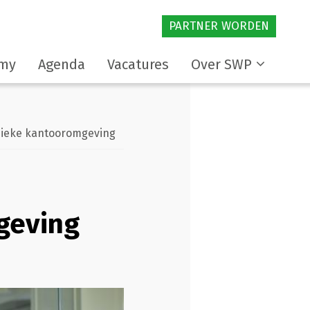
PARTNER WORDEN
my
Agenda
Vacatures
Over SWP
sieke kantooromgeving
geving