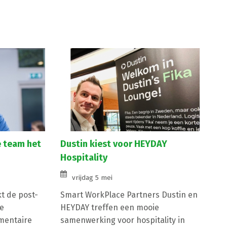
e team het
Dustin kiest voor HEYDAY
Hospitality
vrijdag 5 mei
kt de post-
Smart WorkPlace Partners Dustin en
e
HEYDAY treffen een mooie
mentaire
samenwerking voor hospitality in