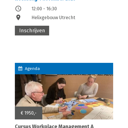
access_time
12:00 - 16:30
location_on
Helixgebouw Utrecht
Inschrijven
Agenda
€ 1950,-
Cursus Workplace Management A