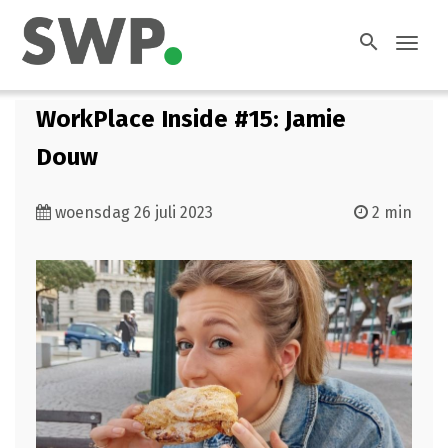
search
Toggl
navig
WorkPlace Inside #15: Jamie
Douw
woensdag 26 juli 2023
2 min