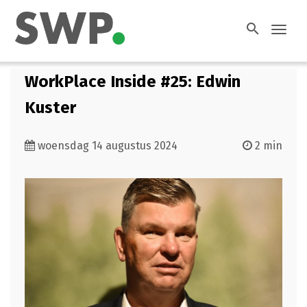
search
Toggl
navig
WorkPlace Inside #25: Edwin
Kuster
woensdag 14 augustus 2024
2 min