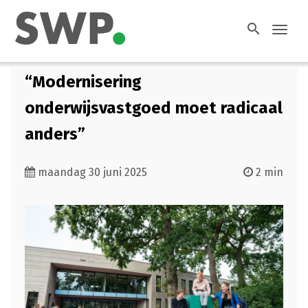
search
Toggl
navig
“Modernisering
onderwijsvastgoed moet radicaal
anders”
maandag 30 juni 2025
2 min