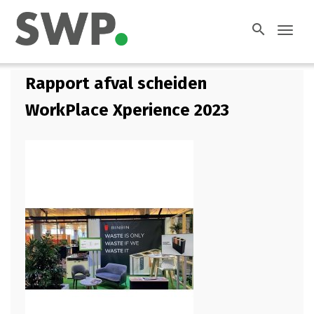
search
Toggl
navig
Rapport afval scheiden
WorkPlace Xperience 2023