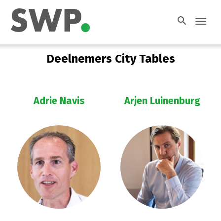
search
Toggl
navig
Deelnemers City Tables
Adrie Navis
Arjen Luinenburg