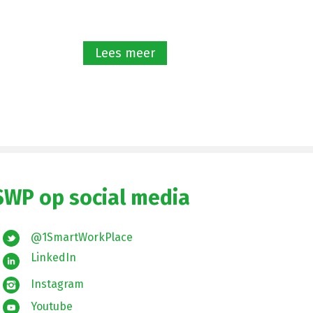
Lees meer
SWP op social media
@1SmartWorkPlace
LinkedIn
Instagram
Youtube