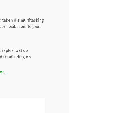
 taken die multitasking
oor flexibel om te gaan
erkplek, wat de
ert afleiding en
er.