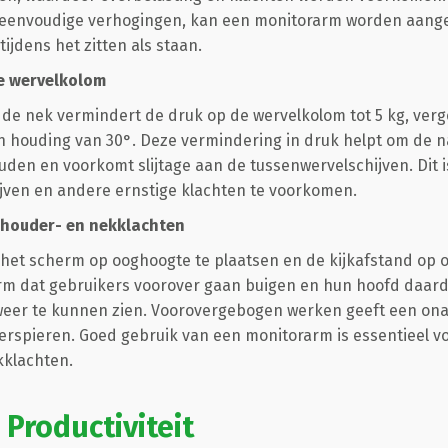
 eenvoudige verhogingen, kan een monitorarm worden aang
tijdens het zitten als staan.
e wervelkolom
de nek vermindert de druk op de wervelkolom tot 5 kg, verg
n houding van 30°. Deze vermindering in druk helpt om de n
den en voorkomt slijtage aan de tussenwervelschijven. Dit i
jven en andere ernstige klachten te voorkomen.
chouder- en nekklachten
 het scherm op ooghoogte te plaatsen en de kijkafstand op 
m dat gebruikers voorover gaan buigen en hun hoofd daar
eer te kunnen zien. Voorovergebogen werken geeft een ona
erspieren. Goed gebruik van een monitorarm is essentieel 
kklachten.
n Productiviteit