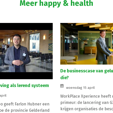
Meer happy & health
De businesscase van gelu
die?
ing als lerend systeem
woensdag 15 april
april
WorkPlace Xperience heeft d
primeur: de lancering van 
eo geeft Farlon Hubner een
krijgen organisaties de bes
hoe de provincie Gelderland