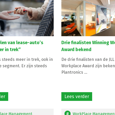
en van lease-auto’s
Drie finalisten Winning 
r in trek”
Award bekend
 steeds meer in trek, ook in
De drie finalisten van de JL
e segment. Er zijn steeds
Workplace Award zijn beken
Plantronics ...
der
Lees verder
lace Management
WorkPlace Managemen