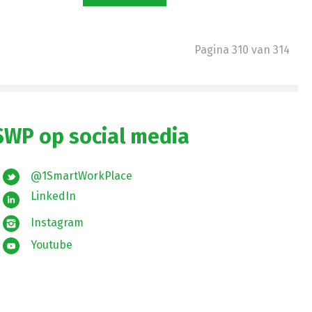
Pagina 310 van 314
SWP op social media
@1SmartWorkPlace
LinkedIn
Instagram
Youtube