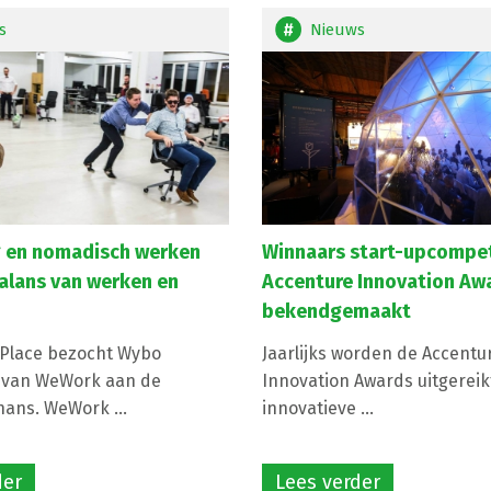
s
Nieuws
 en nomadisch werken
Winnaars start-upcompet
alans van werken en
Accenture Innovation Aw
bekendgemaakt
Place bezocht Wybo
Jaarlijks worden de Accentu
 van WeWork aan de
Innovation Awards uitgerei
ans. WeWork ...
innovatieve ...
der
Lees verder