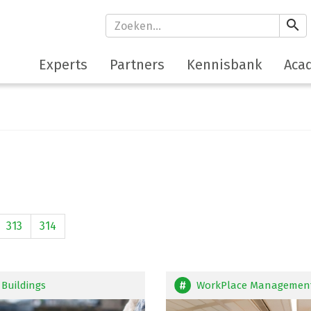
search
Experts
Partners
Kennisbank
Aca
313
314
Buildings
WorkPlace Managemen