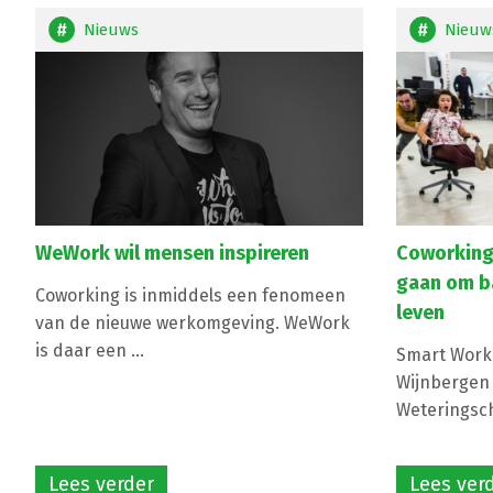
Nieuws
Nieuw
WeWork wil mensen inspireren
Coworking
gaan om b
Coworking is inmiddels een fenomeen
leven
van de nieuwe werkomgeving. WeWork
is daar een ...
Smart Work
Wijnbergen
Weteringsch
Lees verder
Lees ver