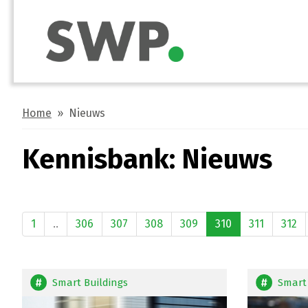
Home
» Nieuws
Kennisbank: Nieuws
1
..
306
307
308
309
310
311
312
Smart Buildings
Smart 