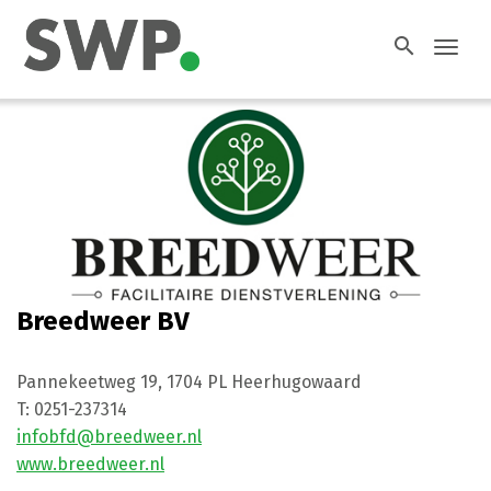
search
Toggl
navig
Breedweer BV
Pannekeetweg 19
,
1704 PL
Heerhugowaard
T:
0251-237314
infobfd@breedweer.nl
www.breedweer.nl