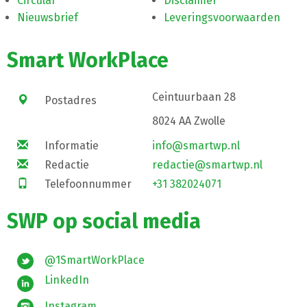
Circular
Disclaimer
Nieuwsbrief
Leveringsvoorwaarden
Smart WorkPlace
Ceintuurbaan 28
Postadres
8024 AA Zwolle
Informatie
info@smartwp.nl
Redactie
redactie@smartwp.nl
Telefoonnummer
+31 382024071
SWP op social media
@1SmartWorkPlace
LinkedIn
Instagram