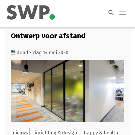
search
Toggl
navig
Ontwerp voor afstand
donderdag 14 mei 2020
nieuws
inrichting & design
happy & health