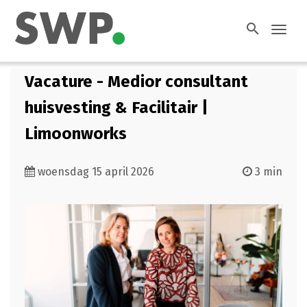
search
Toggl
navig
Vacature - Medior consultant
huisvesting & Facilitair |
Limoonworks
woensdag 15 april 2026
3 min