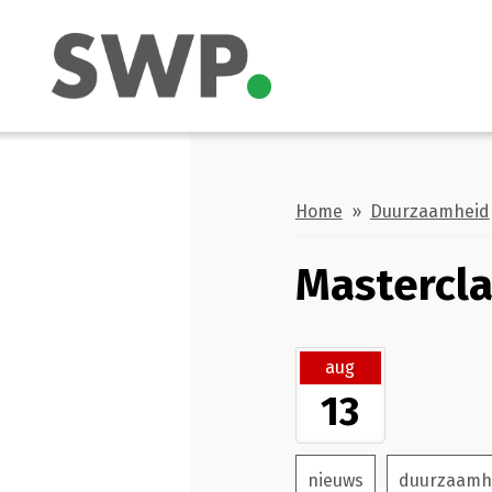
Home
»
Duurzaamheid
Mastercl
aug
13
nieuws
duurzaamh