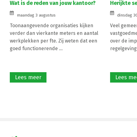
Wat is de reden van jouw kantoor?
Herijkte s
maandag 3 augustus
dinsdag 30
Toonaangevende organisaties kijken
Veel gemeen
verder dan vierkante meters en aantal
vastgoedme
werkplekken per fte. Zij weten dat een
over de imp
goed functionerende ...
regelgeving
Lees meer
Lees me