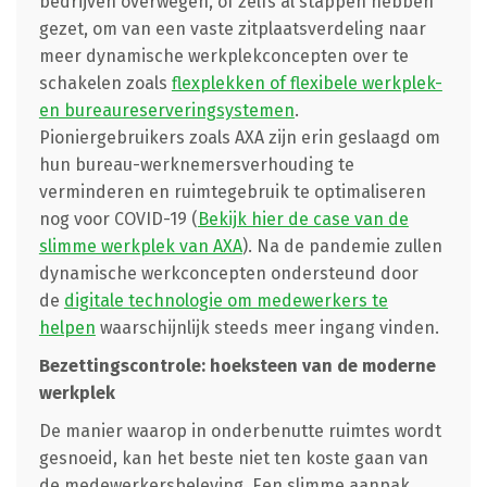
bedrijven overwegen, of zelfs al stappen hebben
gezet, om van een vaste zitplaatsverdeling naar
meer dynamische werkplekconcepten over te
schakelen zoals
flexplekken of flexibele werkplek-
en bureaureserveringsystemen
.
Pioniergebruikers zoals AXA zijn erin geslaagd om
hun bureau-werknemersverhouding te
verminderen en ruimtegebruik te optimaliseren
nog voor COVID-19 (
Bekijk hier de case van de
slimme werkplek van AXA
). Na de pandemie zullen
dynamische werkconcepten ondersteund door
de
digitale technologie om medewerkers te
helpen
waarschijnlijk steeds meer ingang vinden.
Bezettingscontrole: hoeksteen van de moderne
werkplek
De manier waarop in onderbenutte ruimtes wordt
gesnoeid, kan het beste niet ten koste gaan van
de medewerkersbeleving. Een slimme aanpak