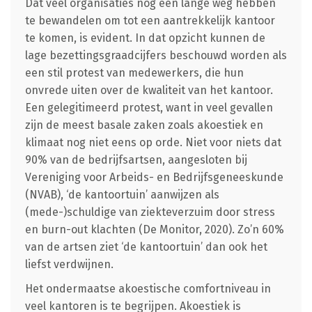
Dat veel organisaties nog een lange weg hebben
te bewandelen om tot een aantrekkelijk kantoor
te komen, is evident. In dat opzicht kunnen de
lage bezettingsgraadcijfers beschouwd worden als
een stil protest van medewerkers, die hun
onvrede uiten over de kwaliteit van het kantoor.
Een gelegitimeerd protest, want in veel gevallen
zijn de meest basale zaken zoals akoestiek en
klimaat nog niet eens op orde. Niet voor niets dat
90% van de bedrijfsartsen, aangesloten bij
Vereniging voor Arbeids- en Bedrijfsgeneeskunde
(NVAB), ‘de kantoortuin’ aanwijzen als
(mede-)schuldige van ziekteverzuim door stress
en burn-out klachten (De Monitor, 2020). Zo’n 60%
van de artsen ziet ‘de kantoortuin’ dan ook het
liefst verdwijnen.
Het ondermaatse akoestische comfortniveau in
veel kantoren is te begrijpen. Akoestiek is