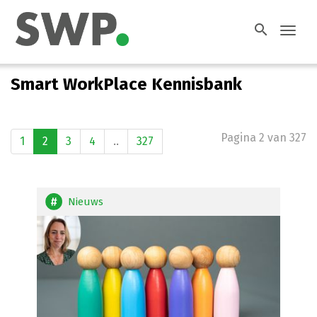
search
Toggl
navig
Smart WorkPlace Kennisbank
Pagina 2 van 327
1
2
3
4
..
327
Nieuws