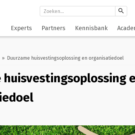
search
Experts
Partners
Kennisbank
Acade
» Duurzame huisvestingsoplossing en organisatiedoel
huisvestingsoplossing 
iedoel