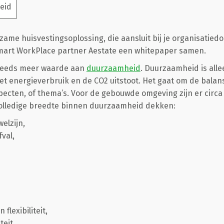
eid
ame huisvestingsoplossing, die aansluit bij je organisatiedo
art WorkPlace partner Aestate een whitepaper samen.
steeds meer waarde aan
duurzaamheid
. Duurzaamheid is all
et energieverbruik en de CO2 uitstoot. Het gaat om de balan
pecten, of thema’s. Voor de gebouwde omgeving zijn er circa 
olledige breedte binnen duurzaamheid dekken:
elzijn,
val,
flexibiliteit,
teit,