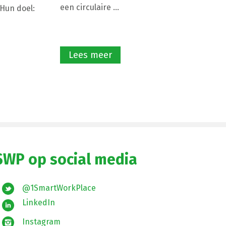
een circulaire ...
Hun doel:
Lees meer
SWP op social media
@1SmartWorkPlace
LinkedIn
Instagram