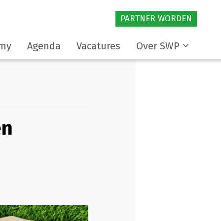
PARTNER WORDEN
my
Agenda
Vacatures
Over SWP
en