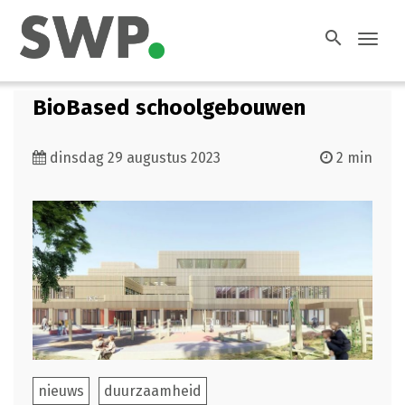
search
Toggl
navig
BioBased schoolgebouwen
dinsdag 29 augustus 2023
2 min
nieuws
duurzaamheid