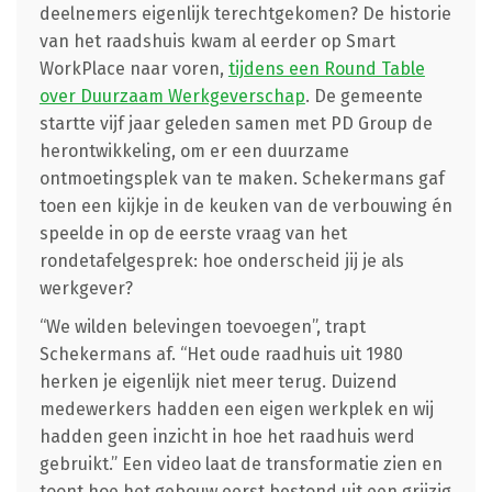
deelnemers eigenlijk terechtgekomen? De historie
van het raadshuis kwam al eerder op Smart
WorkPlace naar voren,
tijdens een Round Table
over Duurzaam Werkgeverschap
. De gemeente
startte vijf jaar geleden samen met PD Group de
herontwikkeling, om er een duurzame
ontmoetingsplek van te maken. Schekermans gaf
toen een kijkje in de keuken van de verbouwing én
speelde in op de eerste vraag van het
rondetafelgesprek: hoe onderscheid jij je als
werkgever?
“We wilden belevingen toevoegen”, trapt
Schekermans af. “Het oude raadhuis uit 1980
herken je eigenlijk niet meer terug. Duizend
medewerkers hadden een eigen werkplek en wij
hadden geen inzicht in hoe het raadhuis werd
gebruikt.” Een video laat de transformatie zien en
toont hoe het gebouw eerst bestond uit een grijzig