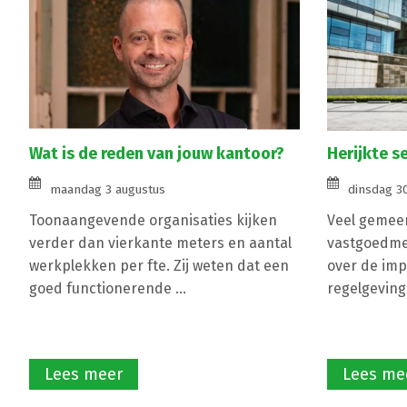
Wat is de reden van jouw kantoor?
Herijkte s
maandag 3 augustus
dinsdag 30
Toonaangevende organisaties kijken
Veel gemeen
verder dan vierkante meters en aantal
vastgoedme
werkplekken per fte. Zij weten dat een
over de imp
goed functionerende ...
regelgeving
Lees meer
Lees me