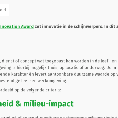
eid
nnovation Award
zet innovatie in de schijnwerpers. In dit 
, dienst of concept wat toegepast kan worden in de leef –e
ving is hierbij mogelijk thuis, op locatie of onderweg. De i
wende karakter én levert aantoonbare duurzame waarde op v
estendige leef -en werkomgeving.
rdeeld op de volgende criteria:
eid & milieu-impact
t product of concept
meetbare en structurele
milieuverbeter