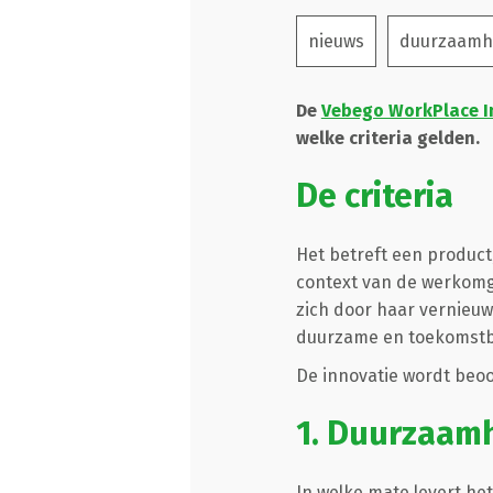
nieuws
duurzaamh
De
Vebego WorkPlace I
welke criteria gelden.
De criteria
Het betreft een product
context van de werkomge
zich door haar vernieu
duurzame en toekomstb
De innovatie wordt beoo
1. Duurzaamh
In welke mate levert he