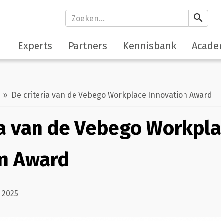
search
Experts
Partners
Kennisbank
Acade
» De criteria van de Vebego Workplace Innovation Award
ia van de Vebego Workpl
on Award
 2025