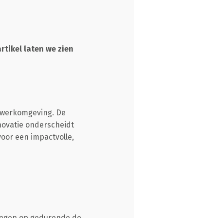
artikel laten we zien
n werkomgeving. De
nnovatie onderscheidt
oor een impactvolle,
ingen op gedurende de