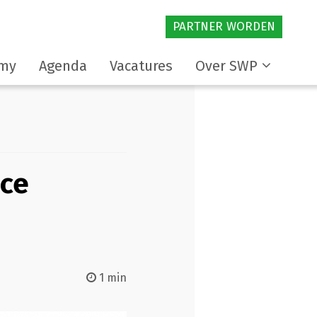
PARTNER WORDEN
my
Agenda
Vacatures
Over SWP
ace
1 min