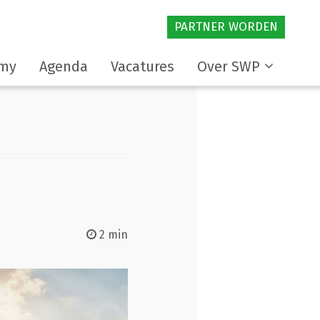
PARTNER WORDEN
my
Agenda
Vacatures
Over SWP
2 min