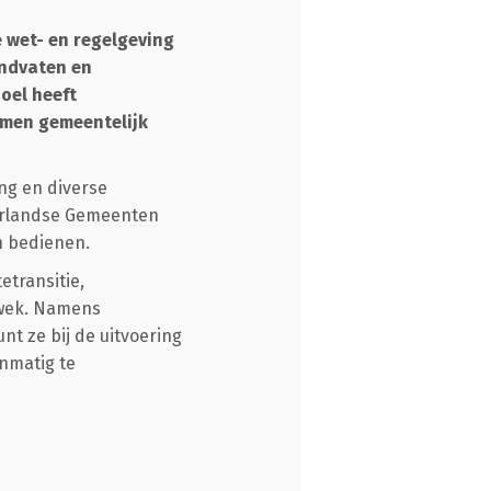
 wet- en regelgeving
andvaten en
oel heeft
amen gemeentelijk
ng en diverse
erlandse Gemeenten
n bedienen.
transitie,
pwek. Namens
t ze bij de uitvoering
nmatig te