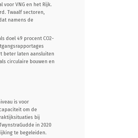
l voor VNG en het Rijk.
rd. Twaalf sectoren,
 dat namens de
ls doel 49 procent CO2-
ortgangsrapportages
 beter laten aansluiten
ls circulaire bouwen en
iveau is voor
capaciteit om de
ktijksituaties bij
 TwynstraGudde in 2020
jking te begeleiden.