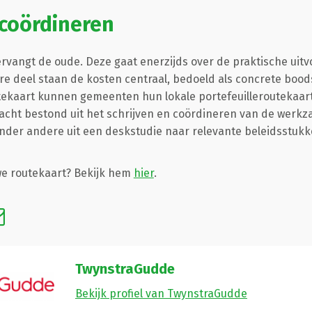
 coördineren
rvangt de oude. Deze gaat enerzijds over de praktische uit
e deel staan de kosten centraal, bedoeld als concrete boods
tekaart kunnen gemeenten hun lokale portefeuilleroutekaart
racht bestond uit het schrijven en coördineren van de werk
nder andere uit een deskstudie naar relevante beleidsstuk
e routekaart? Bekijk hem
hier
.
TwynstraGudde
Bekijk profiel van TwynstraGudde