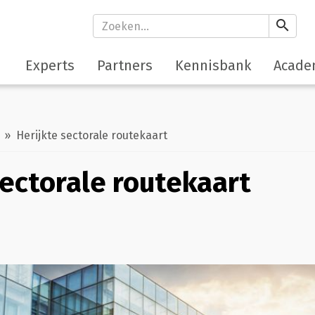
search
Experts
Partners
Kennisbank
Acade
» Herijkte sectorale routekaart
sectorale routekaart