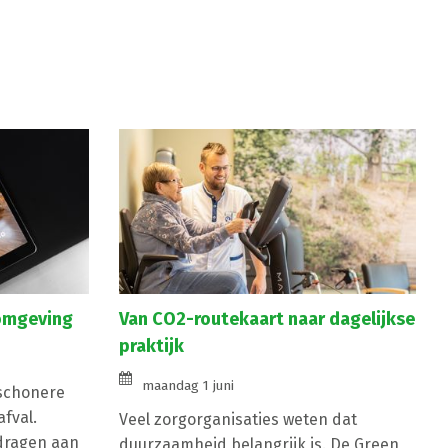
komgeving
Van CO2-routekaart naar dagelijkse
praktijk
maandag 1 juni
 schonere
fval.
Veel zorgorganisaties weten dat
jdragen aan
duurzaamheid belangrijk is. De Green