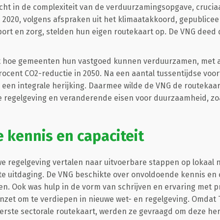
icht in de complexiteit van de verduurzamingsopgave, cruciaa
n 2020, volgens afspraken uit het klimaatakkoord, gepublicee
port en zorg, stelden hun eigen routekaart op. De VNG deed
ft hoe gemeenten hun vastgoed kunnen verduurzamen, met a
procent CO2-reductie in 2050. Na een aantal tussentijdse vo
een integrale herijking. Daarmee wilde de VNG de routekaart
 regelgeving en veranderende eisen voor duurzaamheid, zoa
kennis en capaciteit
we regelgeving vertalen naar uitvoerbare stappen op lokaal n
e uitdaging. De VNG beschikte over onvoldoende kennis en 
en. Ook was hulp in de vorm van schrijven en ervaring met pra
nzet om te verdiepen in nieuwe wet- en regelgeving. Omdat
erste sectorale routekaart, werden ze gevraagd om deze heri