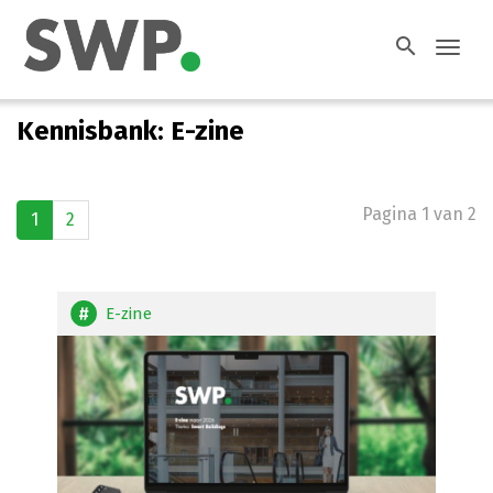
search
Toggl
navig
Kennisbank: E-zine
Pagina 1 van 2
1
2
E-zine