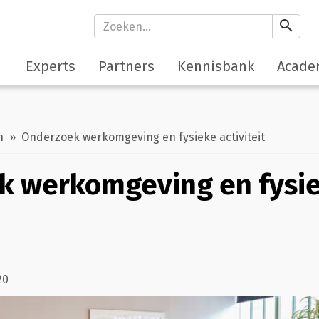
search
Experts
Partners
Kennisbank
Acade
h
» Onderzoek werkomgeving en fysieke activiteit
k werkomgeving en fysi
20