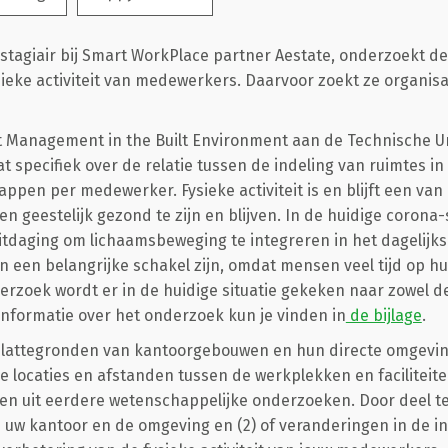
lstagiair bij Smart WorkPlace partner Aestate, onderzoekt de
eke activiteit van medewerkers. Daarvoor zoekt ze organisat
t Management in the Built Environment aan de Technische Uni
 specifiek over de relatie tussen de indeling van ruimtes 
appen per medewerker. Fysieke activiteit is en blijft een van
en geestelijk gezond te zijn en blijven. In de huidige corona-
uitdaging om lichaamsbeweging te integreren in het dagelijks
 een belangrijke schakel zijn, omdat mensen veel tijd op h
rzoek wordt er in de huidige situatie gekeken naar zowel de 
 informatie over het onderzoek kun je vinden in
de bijlage
.
e plattegronden van kantoorgebouwen en hun directe omgevin
de locaties en afstanden tussen de werkplekken en faciliteit
ten uit eerdere wetenschappelijke onderzoeken. Door deel te 
 uw kantoor en de omgeving en (2) of veranderingen in de i