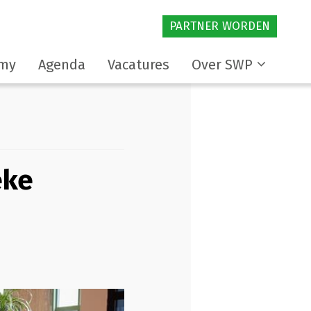
PARTNER WORDEN
my
Agenda
Vacatures
Over SWP
eke