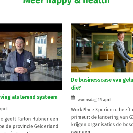
Meer happy & health
De businesscase van gelu
die?
ing als lerend systeem
woensdag 15 april
april
WorkPlace Xperience heeft d
primeur: de lancering van 
eo geeft Farlon Hubner een
krijgen organisaties de bes
hoe de provincie Gelderland
over een ...