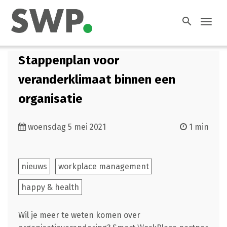
search
Toggl
navig
Stappenplan voor
veranderklimaat binnen een
organisatie
woensdag 5 mei 2021
1 min
nieuws
workplace management
happy & health
Wil je meer te weten komen over