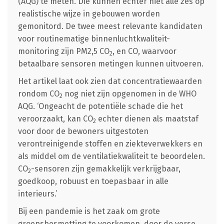
(AQG) te meten. Die kunnen echter niet alle zes op
realistische wijze in gebouwen worden
gemonitord. De twee meest relevante kandidaten
voor routinematige binnenluchtkwaliteit-
monitoring zijn PM2,5 CO
, en CO, waarvoor
2
betaalbare sensoren metingen kunnen uitvoeren.
Het artikel laat ook zien dat concentratiewaarden
rondom CO
nog niet zijn opgenomen in de WHO
2
AQG. ‘Ongeacht de potentiële schade die het
veroorzaakt, kan CO
echter dienen als maatstaf
2
voor door de bewoners uitgestoten
verontreinigende stoffen en ziekteverwekkers en
als middel om de ventilatiekwaliteit te beoordelen.
CO
-sensoren zijn gemakkelijk verkrijgbaar,
2
goedkoop, robuust en toepasbaar in alle
interieurs.’
Bij een pandemie is het zaak om grote
groepsbesmetting te voorkomen, door de verse