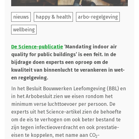
nieuws
happy & health
arbo-regelgeving
wellbeing
De Science-publicatie
‘Mandating indoor air
quality for public buildings’ is een feit. In de
bijdrage doen experts een oproep om de
kwaliteit van binnenlucht te verankeren in wet-
en regelgeving.
In het Besluit Bouwwerken Leefomgeving (BBL) en
in het Arbobesluit zien we eisen rondom het
minimum verse luchttoevoer per persoon. De
experts uit het Science-artikel zien de behoefte
om de eis te verhogen om ook beter bestand te
zijn tegen infectieoverdracht en ook prestatie-
eisen te koppelen, met name aan CO
-
2