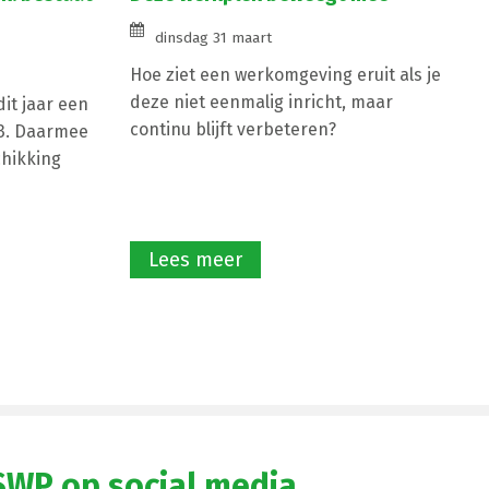
dinsdag 31 maart
Hoe ziet een werkomgeving eruit als je
deze niet eenmalig inricht, maar
it jaar een
continu blijft verbeteren?
G3. Daarmee
chikking
Lees meer
SWP op social media