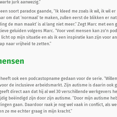
warte jurk aanwezig.”
 een soort paradox gaande, “Ik kleed me zoals ik wil, ik wil e
r om dat ‘normaal’ te maken, zullen eerst de blikken er natu
ding de man maakt’ is al lang niet meer.” Zegt Marc met een 
itieve geluiden volgens Marc. “Voor veel mensen kan zo'n po
 licht op mijn situatie en als ik een inspiratie kan zijn voor
p naar vrijheid te zetten.”
mensen
heeft ook een podcastopname gedaan voor de serie. “Willem
 voor de inclusieve arbeidsmarkt. Zijn autisme is daarin ook
m geeft direct aan dat hij al wel 30 verschillende werkgevers 
jdig beëindigd zijn door zijn autisme. “Door mijn autisme heb
ngen gaan. Daardoor raak je nog wel vaak in conflict, als we
en ze me echter graag in mijn kracht.”