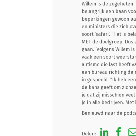
Willem is de zogeheten ‘
belangrijk een baan voo
beperkingen gewoon aan 
en ministers die zich o
soort ‘safari’. “Het is
MET de doelgroep. Dus w
gaan.” Volgens Willem is
vaak een soort weerstan
autisme die last heeft v
een bureau richting de 
in gespeeld. “Ik heb ee
de kans geeft om zichze
je dat zij misschien ve
je in alle bedrijven. Me
Benieuwd naar de podcas
Delen: