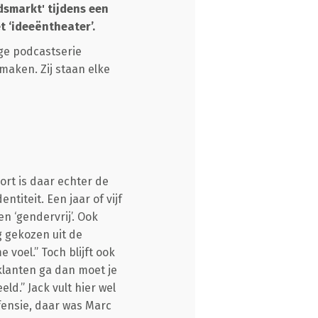
dsmarkt' tijdens een
 ‘ideeëntheater’.
ige podcastserie
maken. Zij staan elke
rt is daar echter de
ntiteit. Een jaar of vijf
n ‘gendervrij’. Ook
g gekozen uit de
 voel.” Toch blijft ook
 klanten ga dan moet je
d.” Jack vult hier wel
fensie, daar was Marc