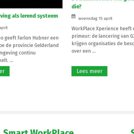
die?
ing als lerend systeem
woensdag 15 april
april
WorkPlace Xperience heeft d
primeur: de lancering van 
eo geeft Farlon Hubner een
krijgen organisaties de bes
hoe de provincie Gelderland
over een ...
mgeving continu
lt. ...
er
Lees meer
Smart WorkPlace