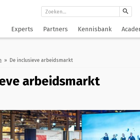
search
Experts
Partners
Kennisbank
Acade
h
» De inclusieve arbeidsmarkt
ieve arbeidsmarkt