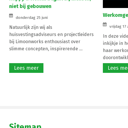
niet bij gebouwen
Werkomgev
donderdag 25 juni
vrijdag 17 
Natuurlijk zijn wij als
huisvestingsadviseurs en projectleiders
In deze vid
bij Limoonworks enthousiast over
inkijkje in 
slimme concepten, inspirerende ...
haar werko
doorontwikke
Lees meer
Lees me
Sitemap