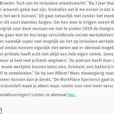
Broeder Tuck van de inclusieve arbeidsmarkt’. “Na 3 jaar thu
r iemands geluk kan zijn. Sindsdien zet ik me ervoor in dat 
het werk kunnen.” Dit gaat natuurlijk niet zonder het meek
ver dit soort kwesties buigen. Om hen mee te krijgen neemt 
 belangrijk voor deze mensen om niet te praten OVER de doelg
e gaan met de bus langs verschillende sociale werkplekken
 er namelijk super veel mogelijk als het op inclusieve werkpl
d omdat mensen eigenlijk niet weten wat er allemaal mogeli
an prikkels hoeft echt niet altijd een hele eigen ruimte. So
muur al heel veel prikkels weghalen.” De podcast heeft daar 
n mooie werkplek kunnen laten zien, Driekant, een bakkerij
lf te ontwikkelen.” De tip van Willem? Wees nieuwsgierig na
el meer kunnen dan je denkt. “De WorkPlace Xperience gaat o
t inclusiviteit maak je alleen maar ruimte voor veel meer versc
tafleveringen? Luister ze allemaal
hier.