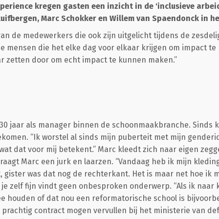
perience kregen gasten een inzicht in de 'inclusieve arbei
tuifbergen, Marc Schokker en Willem van Spaendonck in het
van de medewerkers die ook zijn uitgelicht tijdens de zesdel
 de mensen die het elke dag voor elkaar krijgen om impact te 
ar zetten door om echt impact te kunnen maken.”
 30 jaar als manager binnen de schoonmaakbranche. Sinds ko
ekomen. “Ik worstel al sinds mijn puberteit met mijn genderide
at dat voor mij betekent.” Marc kleedt zich naar eigen zegge
draagt Marc een jurk en laarzen. “Vandaag heb ik mijn kledin
, gister was dat nog de rechterkant. Het is maar net hoe ik me
 je zelf fijn vindt geen onbesproken onderwerp. “Als ik naar
 houden of dat nou een reformatorische school is bijvoorbeel
prachtig contract mogen vervullen bij het ministerie van de