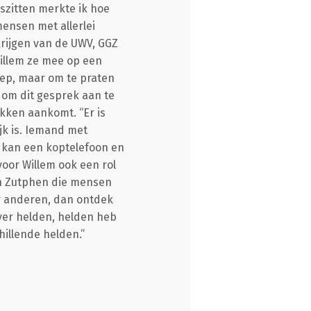
iszitten merkte ik hoe
mensen met allerlei
rijgen van de UWV, GGZ
Willem ze mee op een
roep, maar om te praten
 om dit gesprek aan te
ekken aankomt. “Er is
jk is. Iemand met
ms kan een koptelefoon en
voor Willem ook een rol
 in Zutphen die mensen
ar anderen, dan ontdek
ver helden, helden heb
hillende helden.”