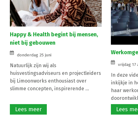
Happy & Health begint bij mensen,
niet bij gebouwen
Werkomgev
donderdag 25 juni
vrijdag 17 
Natuurlijk zijn wij als
huisvestingsadviseurs en projectleiders
In deze vid
bij Limoonworks enthousiast over
inkijkje in 
slimme concepten, inspirerende ...
haar werko
doorontwikke
Lees meer
Lees me