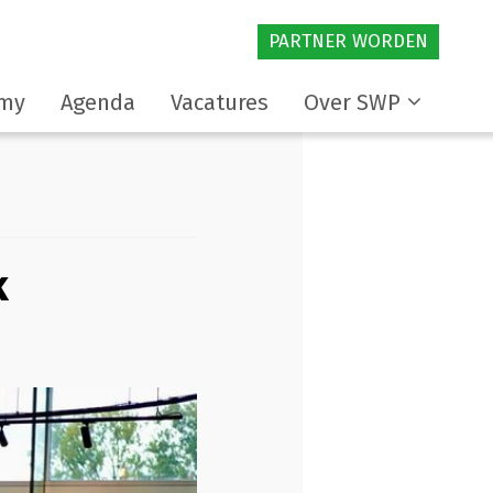
PARTNER WORDEN
my
Agenda
Vacatures
Over SWP
k