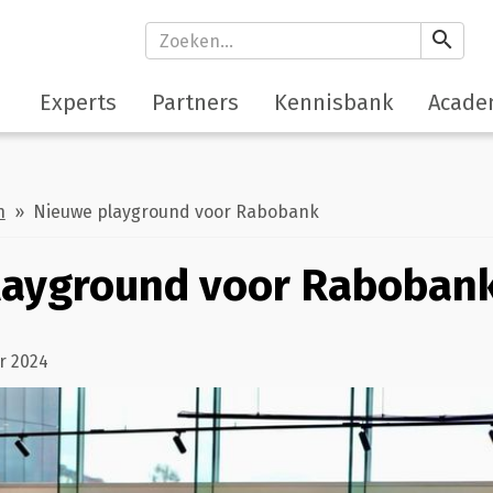
search
Experts
Partners
Kennisbank
Acade
h
» Nieuwe playground voor Rabobank
layground voor Raboban
r 2024