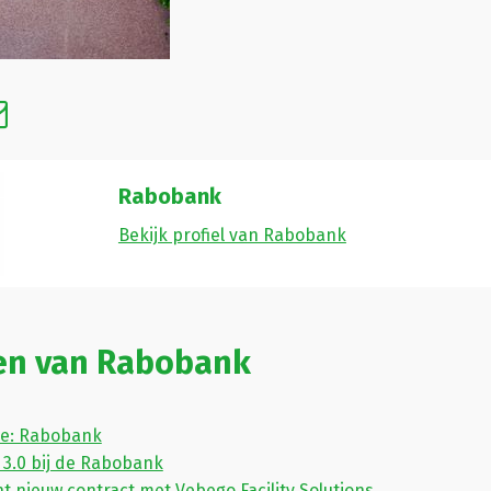
Rabobank
Bekijk profiel van Rabobank
len van Rabobank
de: Rabobank
3.0 bij de Rabobank
 nieuw contract met Vebego Facility Solutions