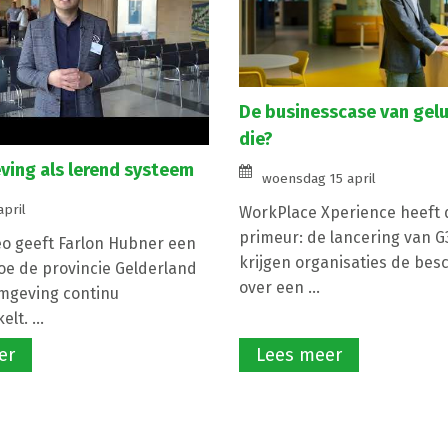
De businesscase van gelu
die?
ing als lerend systeem
woensdag 15 april
april
WorkPlace Xperience heeft d
primeur: de lancering van 
eo geeft Farlon Hubner een
krijgen organisaties de bes
hoe de provincie Gelderland
over een ...
mgeving continu
lt. ...
er
Lees meer