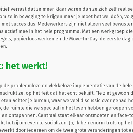
ef verrast dat ze meer klaar waren dan ze zich zelf realisee
om ze in beweging te krijgen maar je moet het wel doén, vo
n met succes dus. Medewerkers zijn niet alleen veel bewuster 
s actief mee in het hele programma. Met een werkgroep die 
gels, papierloos werken en de Move-In-Day, de eerste dag 
en.
: het werkt!
op de probleemloze en vlekkeloze implementatie van de hel
adrukt ze, op het feit dat het echt beklijft. “Je ziet gewoon d
t eten achter je bureau, waar we veel discussie over gehad
, de ruimte die we speciaal in het leven hebben geroepen voo
 en ontspannen. Centraal staat elkaar ontmoeten en face-t
k, hetzij om even te socializen. Ja, ik ben enorm trots op het
ewerkt door iedereen om de twee grote veranderingen tot e