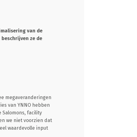
imalisering van de
 beschrijven ze de
wee megaveranderingen
advies van YNNO hebben
 Salomons, facility
en we niet voorzien dat
veel waardevolle input