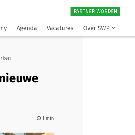
PARTNER WORDEN
my
Agenda
Vacatures
Over SWP
erken
 nieuwe
1 min