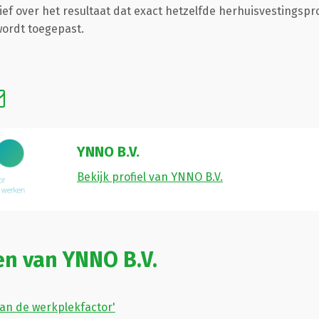
ief over het resultaat dat exact hetzelfde herhuisvestingspr
ordt toegepast.
YNNO B.V.
Bekijk profiel van YNNO B.V.
en van YNNO B.V.
an de werkplekfactor'