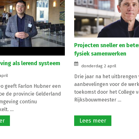
Projecten sneller en bete
fysiek samenwerken
ing als lerend systeem
donderdag 2 april
april
Drie jaar na het uitbrengen
aanbevelingen voor de werk
eo geeft Farlon Hubner een
toekomst door het College 
hoe de provincie Gelderland
Rijksbouwmeester ...
mgeving continu
lt. ...
er
Lees meer