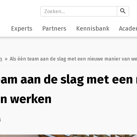
search
Experts
Partners
Kennisbank
Acade
n
» Als één team aan de slag met een nieuwe manier van w
eam aan de slag met een
an werken
3