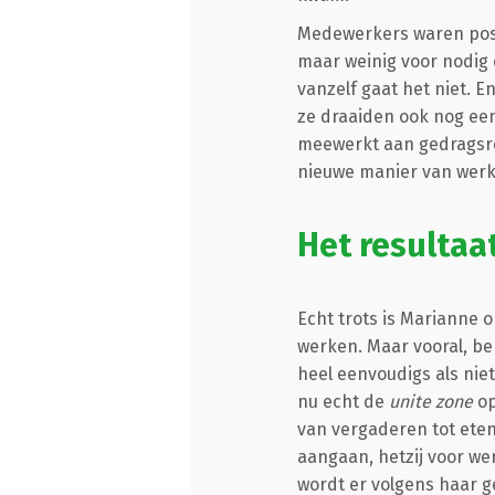
Medewerkers waren positi
maar weinig voor nodig 
vanzelf gaat het niet. E
ze draaiden ook nog een
meewerkt aan gedragsre
nieuwe manier van werk
Het resultaat
Echt trots is Marianne 
werken. Maar vooral, ben
heel eenvoudigs als nie
nu echt de
unite zone
op
van vergaderen tot eten
aangaan, hetzij voor wer
wordt er volgens haar g