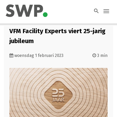
search
Toggl
navig
VFM Facility Experts viert 25-jarig
jubileum
woensdag 1 februari 2023
3 min