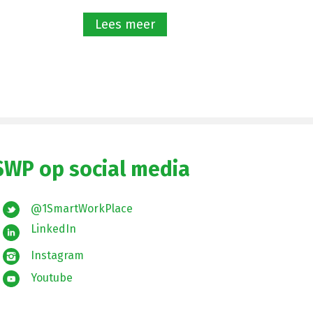
Lees meer
SWP op social media
@1SmartWorkPlace
LinkedIn
Instagram
Youtube