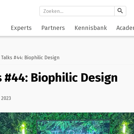
search
Experts
Partners
Kennisbank
Acade
alks #44: Biophilic Design
 #44: Biophilic Design
 2023