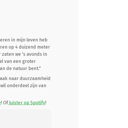
keren in mijn leven heb
aren op 4 duizend meter
 zaten we 's avonds in
el van een groter
van de natuur bent."
 vaak naar duurzaamheid
 wil onderdeel zijn van
e
! Of
luister op Spotify
!