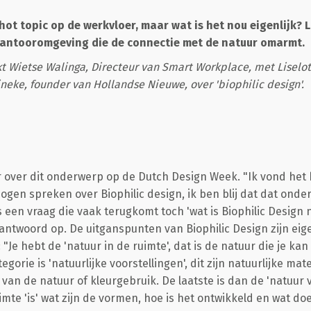
 hot topic op de werkvloer, maar wat is het nou eigenlijk?
kantooromgeving die de connectie met de natuur omarmt.
t Wietse Walinga, Directeur van Smart Workplace, met Liselot
ineke, founder van Hollandse Nieuwe, over 'biophilic design'.
er over dit onderwerp op de Dutch Design Week. "Ik vond het
gen spreken over Biophilic design, ik ben blij dat dat ond
is een vraag die vaak terugkomt toch 'wat is Biophilic Design n
antwoord op. De uitganspunten van Biophilic Design zijn eigenl
 "Je hebt de 'natuur in de ruimte', dat is de natuur die je ka
egorie is 'natuurlijke voorstellingen', dit zijn natuurlijke ma
 van de natuur of kleurgebruik. De laatste is dan de 'natuur v
imte 'is' wat zijn de vormen, hoe is het ontwikkeld en wat d