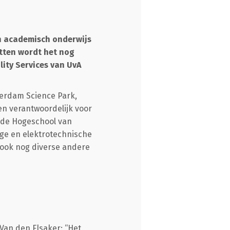
n academisch onderwijs
itten wordt het nog
ity Services van UvA
terdam Science Park,
en verantwoordelijk voor
n de Hogeschool van
ige en elektrotechnische
n ook nog diverse andere
 Van den Elsaker: “Het