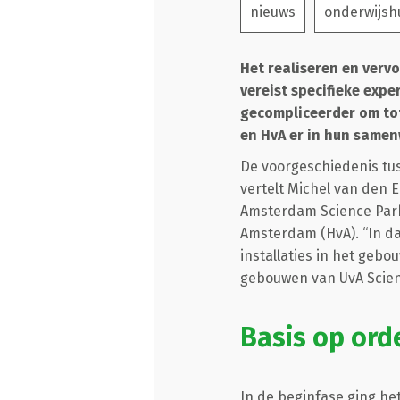
nieuws
onderwijsh
Het realiseren en verv
vereist specifieke expe
gecompliceerder om tot
en HvA er in hun samen
De voorgeschiedenis tus
vertelt Michel van den 
Amsterdam Science Park,
Amsterdam (HvA). “In da
installaties in het gebo
gebouwen van UvA Scienc
Basis op ord
In de beginfase ging het