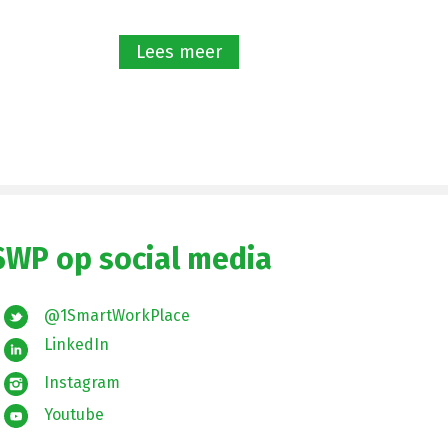
Lees meer
SWP op social media
@1SmartWorkPlace
LinkedIn
Instagram
Youtube