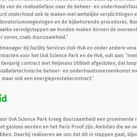
iode van de realisatiefase naar de beheer- en onderhoudsfas
uurd onderhoud ook te maken met wettelijke verplichtingen 
boratoriumomgevingen en de bijbehorende procedures. Nad
n welke vervolgstappen we konden maken binnen de overee
r voren, zoals duurzaamheid.”
ctmanager bij Facility Services UvA-HvA en onder andere vera
ntracten voor het UvA Science Park en de HvA, vult aan: “Inmi
tienjarig contract met Heijmans Utiliteit afgesloten, dat loo
installatietechnische beheer- en onderhoudsovereenkomst me
, maar ook een energieprestatiecontract.”
id
voor UvA Science Park kreeg duurzaamheid een prominente rol
et gasloos worden en het Paris Proof zijn. Ambities die we o
bben. Daarbij realiseren we ons dat dit in stappen gaat, bij