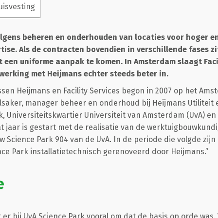
uisvesting
olgens beheren en onderhouden van locaties voor hoger e
rtise. Als de contracten bovendien in verschillende fases z
 een uniforme aanpak te komen. In Amsterdam slaagt Facil
werking met Heijmans echter steeds beter in.
sen Heijmans en Facility Services begon in 2007 op het Ams
Elsaker, manager beheer en onderhoud bij Heijmans Utiliteit 
 Universiteitskwartier Universiteit van Amsterdam (UvA) e
t jaar is gestart met de realisatie van de werktuigbouwkund
uw Science Park 904 van de UvA. In de periode die volgde zij
e Park installatietechnisch gerenoveerd door Heijmans.”
e
 er bij UvA Science Park vooral om dat de basis op orde was.