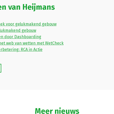
en van Heijmans
iek voor gelukmakend gebouw
elukmakend gebouw
en door Dashboarding
 het web van wetten met WetCheck
erbetering: RCA in Actie
Meer nieuws