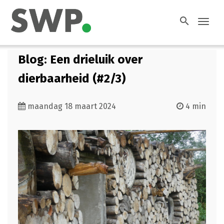
search
Toggl
navig
Blog: Een drieluik over
dierbaarheid (#2/3)
maandag 18 maart 2024
4 min